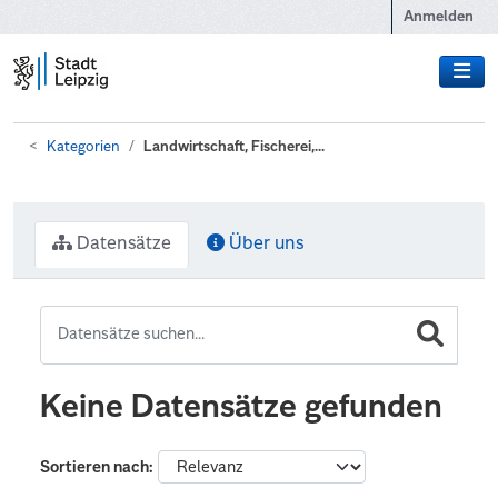
Zum Hauptinhalt wechseln
Anmelden
Kategorien
Landwirtschaft, Fischerei,...
Datensätze
Über uns
Keine Datensätze gefunden
Sortieren nach