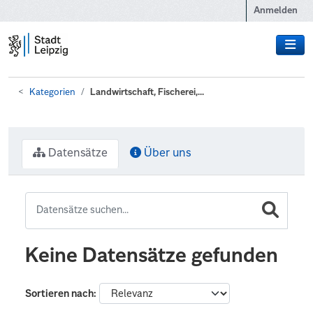
Zum Hauptinhalt wechseln
Anmelden
Kategorien
Landwirtschaft, Fischerei,...
Datensätze
Über uns
Keine Datensätze gefunden
Sortieren nach