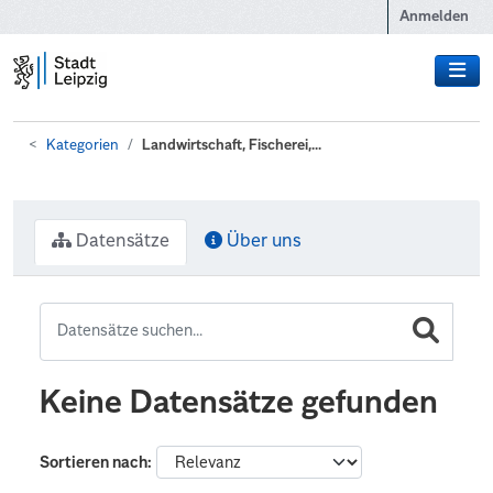
Zum Hauptinhalt wechseln
Anmelden
Kategorien
Landwirtschaft, Fischerei,...
Datensätze
Über uns
Keine Datensätze gefunden
Sortieren nach