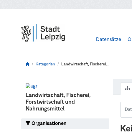
Zum Hauptinhalt wechseln
Datensätze
O
Kategorien
Landwirtschaft, Fischerei,...
Landwirtschaft, Fischerei,
Forstwirtschaft und
Nahrungsmittel
Organisationen
Ke