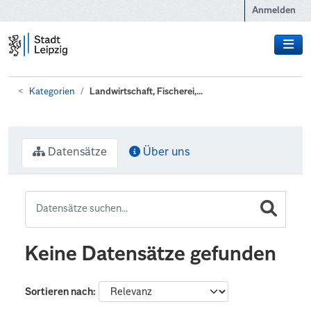
Zum Hauptinhalt wechseln
Anmelden
Kategorien
Landwirtschaft, Fischerei,...
Datensätze
Über uns
Keine Datensätze gefunden
Sortieren nach