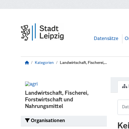
Zum Hauptinhalt wechseln
Datensätze
O
Kategorien
Landwirtschaft, Fischerei,...
Landwirtschaft, Fischerei,
Forstwirtschaft und
Nahrungsmittel
Organisationen
Ke