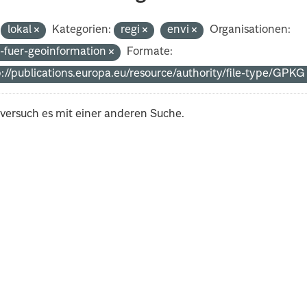
lokal
Kategorien:
regi
envi
Organisationen:
-fuer-geoinformation
Formate:
p://publications.europa.eu/resource/authority/file-type/GPK
 versuch es mit einer anderen Suche.