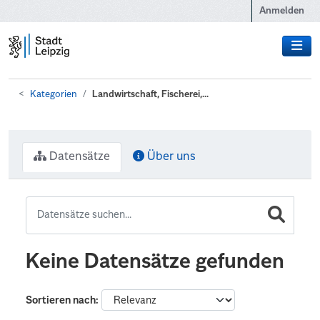
Zum Hauptinhalt wechseln
Anmelden
Kategorien
Landwirtschaft, Fischerei,...
Datensätze
Über uns
Keine Datensätze gefunden
Sortieren nach