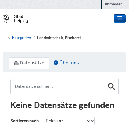
Zum Hauptinhalt wechseln
Anmelden
Kategorien
Landwirtschaft, Fischerei,...
Datensätze
Über uns
Keine Datensätze gefunden
Sortieren nach