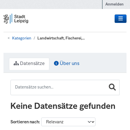
Zum Hauptinhalt wechseln
Anmelden
Kategorien
Landwirtschaft, Fischerei,...
Datensätze
Über uns
Keine Datensätze gefunden
Sortieren nach