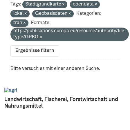
Tags:
Stadtgrundkarte
opendata
lokal
Geobasisdaten
Kategorien:
tran
Formate:
http://publications.europa.eu/resource/authority/file-
type/GPKG
Ergebnisse filtern
Bitte versuch es mit einer anderen Suche.
Landwirtschaft, Fischerei, Forstwirtschaft und
Nahrungsmittel