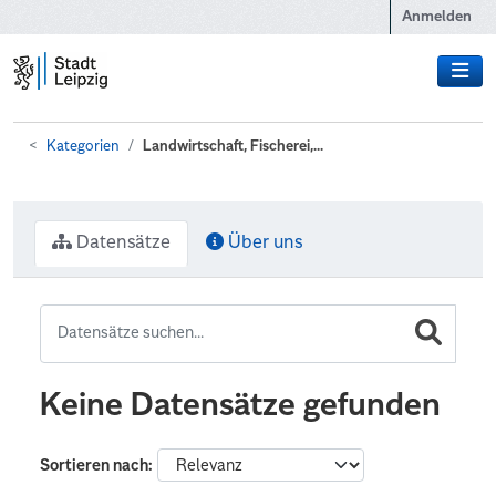
Zum Hauptinhalt wechseln
Anmelden
Kategorien
Landwirtschaft, Fischerei,...
Datensätze
Über uns
Keine Datensätze gefunden
Sortieren nach