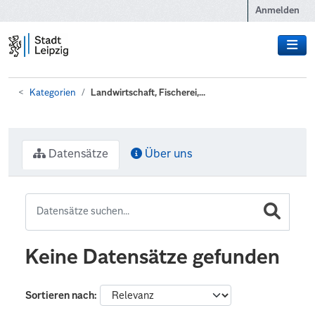
Zum Hauptinhalt wechseln
Anmelden
Kategorien
Landwirtschaft, Fischerei,...
Datensätze
Über uns
Keine Datensätze gefunden
Sortieren nach