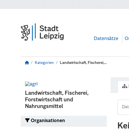
Zum Hauptinhalt wechseln
Datensätze
O
Kategorien
Landwirtschaft, Fischerei,...
Landwirtschaft, Fischerei,
Forstwirtschaft und
Nahrungsmittel
Organisationen
Ke