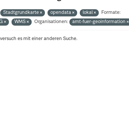
Stadtgrundkarte
opendata
lokal
Formate:
G
WMS
Organisationen:
amt-fuer-geoinformation
 versuch es mit einer anderen Suche.