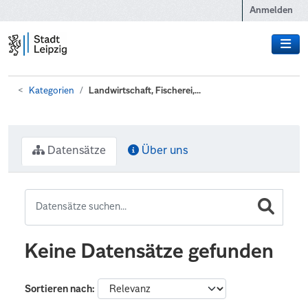
Zum Hauptinhalt wechseln
Anmelden
Kategorien
Landwirtschaft, Fischerei,...
Datensätze
Über uns
Keine Datensätze gefunden
Sortieren nach