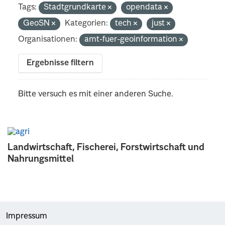
Tags:
Stadtgrundkarte
opendata
GeoSN
Kategorien:
tech
just
Organisationen:
amt-fuer-geoinformation
Ergebnisse filtern
Bitte versuch es mit einer anderen Suche.
Landwirtschaft, Fischerei, Forstwirtschaft und
Nahrungsmittel
Impressum