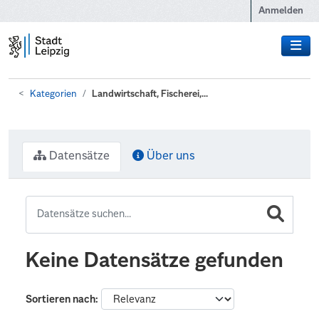
Zum Hauptinhalt wechseln
Anmelden
Kategorien
Landwirtschaft, Fischerei,...
Datensätze
Über uns
Keine Datensätze gefunden
Sortieren nach