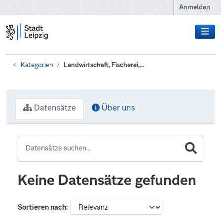
Zum Hauptinhalt wechseln
Anmelden
Kategorien
Landwirtschaft, Fischerei,...
Datensätze
Über uns
Keine Datensätze gefunden
Sortieren nach