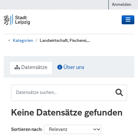
Zum Hauptinhalt wechseln
Anmelden
Kategorien
Landwirtschaft, Fischerei,...
Datensätze
Über uns
Keine Datensätze gefunden
Sortieren nach