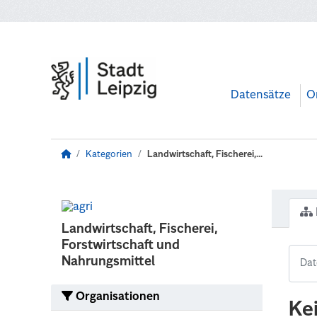
Zum Hauptinhalt wechseln
Datensätze
O
Kategorien
Landwirtschaft, Fischerei,...
Landwirtschaft, Fischerei,
Forstwirtschaft und
Nahrungsmittel
Organisationen
Ke