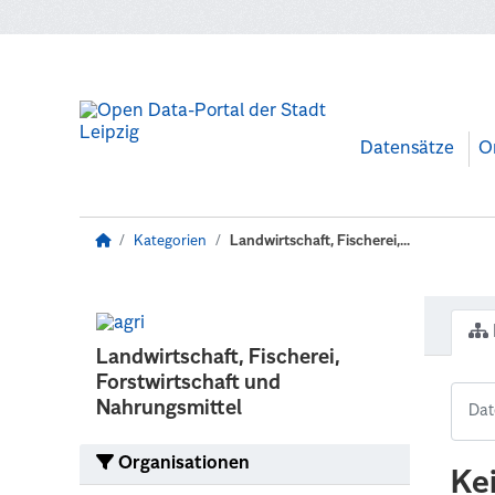
Zum Hauptinhalt wechseln
Datensätze
O
Kategorien
Landwirtschaft, Fischerei,...
Landwirtschaft, Fischerei,
Forstwirtschaft und
Nahrungsmittel
Organisationen
Ke