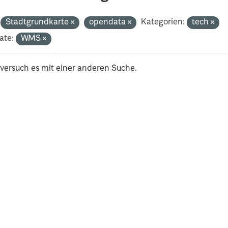
Stadtgrundkarte
opendata
Kategorien:
tech
ate:
WMS
 versuch es mit einer anderen Suche.