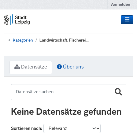
Zum Hauptinhalt wechseln
Anmelden
Kategorien
Landwirtschaft, Fischerei,...
Datensätze
Über uns
Keine Datensätze gefunden
Sortieren nach