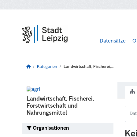
Zum Hauptinhalt wechseln
Datensätze
O
Kategorien
Landwirtschaft, Fischerei,...
Landwirtschaft, Fischerei,
Forstwirtschaft und
Nahrungsmittel
Organisationen
Ke