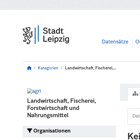
Zum Hauptinhalt wechseln
Datensätze
O
Kategorien
Landwirtschaft, Fischerei,...
Landwirtschaft, Fischerei,
Forstwirtschaft und
Nahrungsmittel
Organisationen
Ke