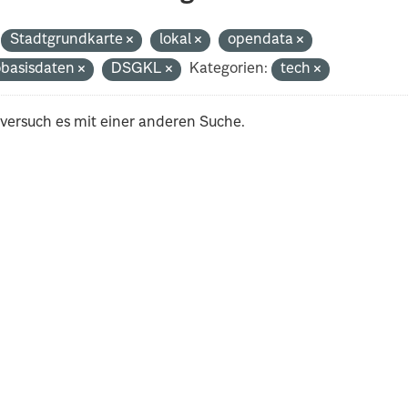
Stadtgrundkarte
lokal
opendata
basisdaten
DSGKL
Kategorien:
tech
 versuch es mit einer anderen Suche.