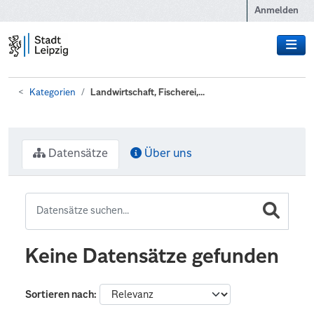
Zum Hauptinhalt wechseln
Anmelden
Kategorien
Landwirtschaft, Fischerei,...
Datensätze
Über uns
Keine Datensätze gefunden
Sortieren nach