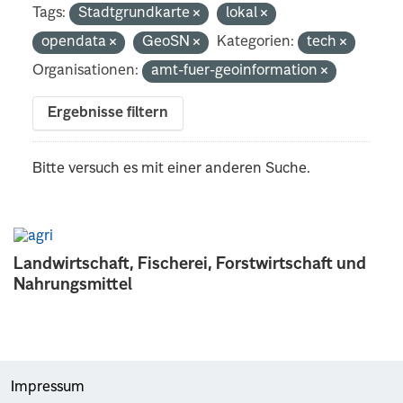
Tags:
Stadtgrundkarte
lokal
opendata
GeoSN
Kategorien:
tech
Organisationen:
amt-fuer-geoinformation
Ergebnisse filtern
Bitte versuch es mit einer anderen Suche.
Landwirtschaft, Fischerei, Forstwirtschaft und
Nahrungsmittel
Impressum