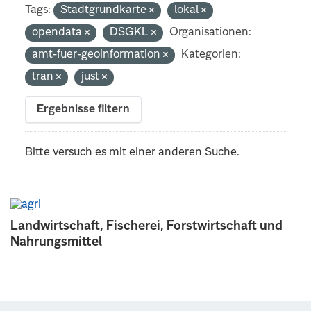
Tags:
Stadtgrundkarte
lokal
opendata
DSGKL
Organisationen:
amt-fuer-geoinformation
Kategorien:
tran
just
Ergebnisse filtern
Bitte versuch es mit einer anderen Suche.
Landwirtschaft, Fischerei, Forstwirtschaft und
Nahrungsmittel