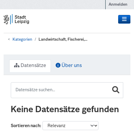
Zum Hauptinhalt wechseln
Anmelden
Kategorien
Landwirtschaft, Fischerei,...
Datensätze
Über uns
Keine Datensätze gefunden
Sortieren nach