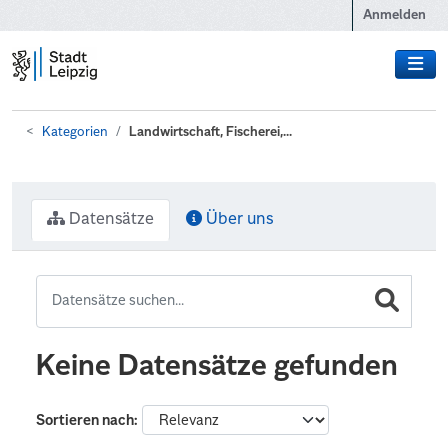
Zum Hauptinhalt wechseln
Anmelden
Kategorien
Landwirtschaft, Fischerei,...
Datensätze
Über uns
Keine Datensätze gefunden
Sortieren nach