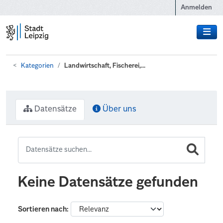
Zum Hauptinhalt wechseln
Anmelden
Kategorien
Landwirtschaft, Fischerei,...
Datensätze
Über uns
Keine Datensätze gefunden
Sortieren nach