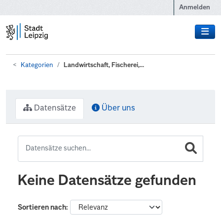
Zum Hauptinhalt wechseln
Anmelden
Kategorien
Landwirtschaft, Fischerei,...
Datensätze
Über uns
Keine Datensätze gefunden
Sortieren nach