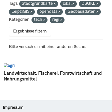
Tags:
Stadtgrundkarte
lokal
DSGKL
LeipziGIS
opendata
Geobasisdaten
Kategorien:
tech
regi
Ergebnisse filtern
Bitte versuch es mit einer anderen Suche.
Landwirtschaft, Fischerei, Forstwirtschaft und
Nahrungsmittel
Impressum