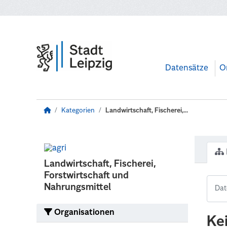
Zum Hauptinhalt wechseln
Datensätze
O
Kategorien
Landwirtschaft, Fischerei,...
Landwirtschaft, Fischerei,
Forstwirtschaft und
Nahrungsmittel
Organisationen
Ke