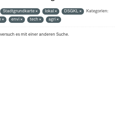
Stadtgrundkarte
lokal
DSGKL
Kategorien:
e
envi
tech
agri
 versuch es mit einer anderen Suche.