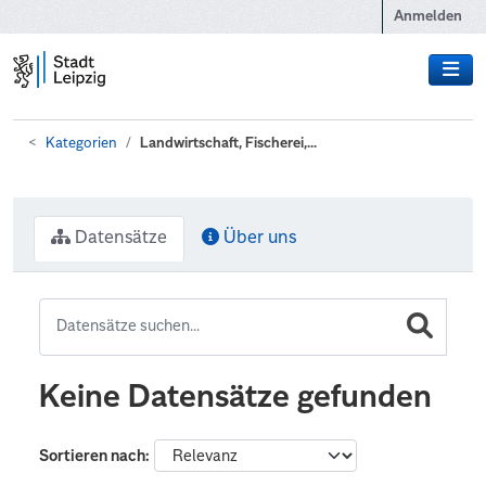
Zum Hauptinhalt wechseln
Anmelden
Kategorien
Landwirtschaft, Fischerei,...
Datensätze
Über uns
Keine Datensätze gefunden
Sortieren nach