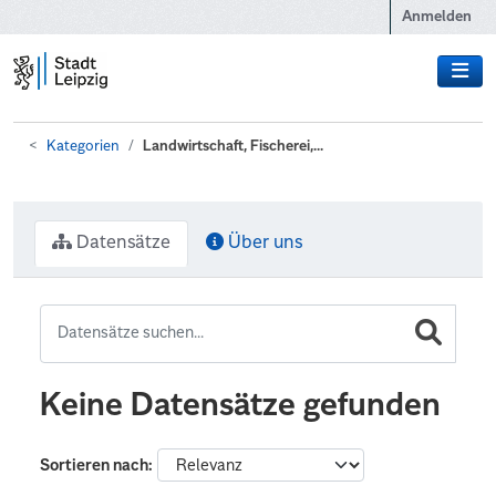
Zum Hauptinhalt wechseln
Anmelden
Kategorien
Landwirtschaft, Fischerei,...
Datensätze
Über uns
Keine Datensätze gefunden
Sortieren nach