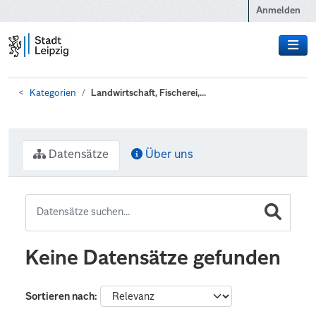
Zum Hauptinhalt wechseln
Anmelden
Kategorien
Landwirtschaft, Fischerei,...
Datensätze
Über uns
Keine Datensätze gefunden
Sortieren nach