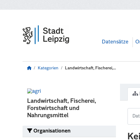
Zum Hauptinhalt wechseln
Datensätze
O
Kategorien
Landwirtschaft, Fischerei,...
Landwirtschaft, Fischerei,
Forstwirtschaft und
Nahrungsmittel
Organisationen
Ke