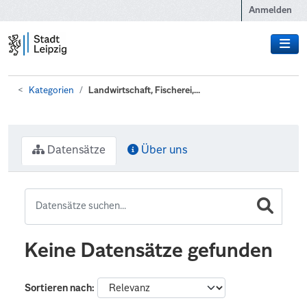
Zum Hauptinhalt wechseln
Anmelden
Kategorien
Landwirtschaft, Fischerei,...
Datensätze
Über uns
Keine Datensätze gefunden
Sortieren nach