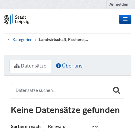
Zum Hauptinhalt wechseln
Anmelden
Kategorien
Landwirtschaft, Fischerei,...
Datensätze
Über uns
Keine Datensätze gefunden
Sortieren nach