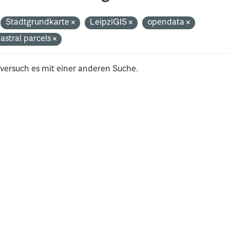
Stadtgrundkarte
LeipziGIS
opendata
astral parcels
 versuch es mit einer anderen Suche.