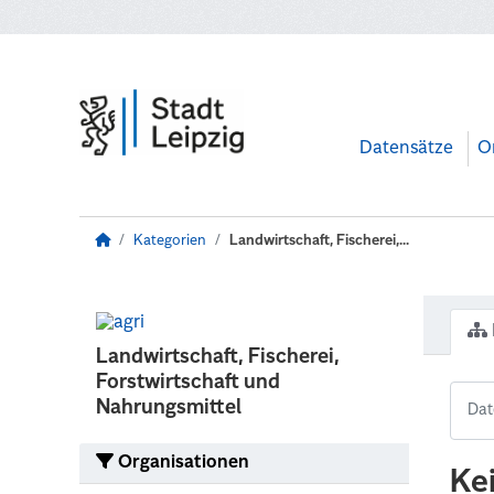
Zum Hauptinhalt wechseln
Datensätze
O
Kategorien
Landwirtschaft, Fischerei,...
Landwirtschaft, Fischerei,
Forstwirtschaft und
Nahrungsmittel
Organisationen
Ke