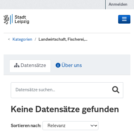
Zum Hauptinhalt wechseln
Anmelden
Kategorien
Landwirtschaft, Fischerei,...
Datensätze
Über uns
Keine Datensätze gefunden
Sortieren nach