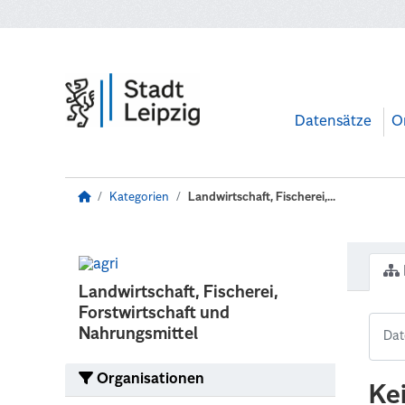
Zum Hauptinhalt wechseln
Datensätze
O
Kategorien
Landwirtschaft, Fischerei,...
Landwirtschaft, Fischerei,
Forstwirtschaft und
Nahrungsmittel
Organisationen
Ke