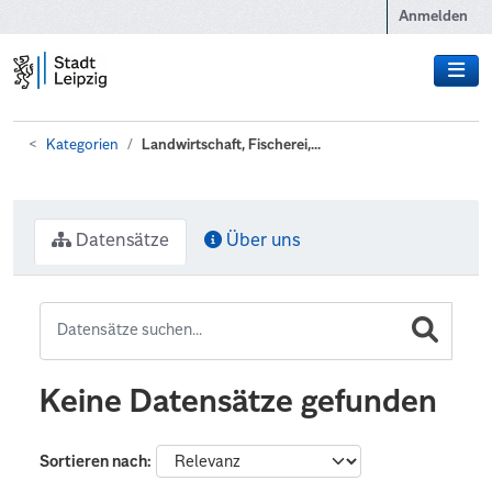
Zum Hauptinhalt wechseln
Anmelden
Kategorien
Landwirtschaft, Fischerei,...
Datensätze
Über uns
Keine Datensätze gefunden
Sortieren nach