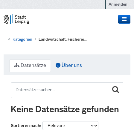
Zum Hauptinhalt wechseln
Anmelden
Kategorien
Landwirtschaft, Fischerei,...
Datensätze
Über uns
Keine Datensätze gefunden
Sortieren nach