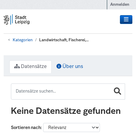
Zum Hauptinhalt wechseln
Anmelden
Kategorien
Landwirtschaft, Fischerei,...
Datensätze
Über uns
Keine Datensätze gefunden
Sortieren nach