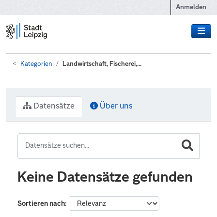
Zum Hauptinhalt wechseln
Anmelden
Kategorien
Landwirtschaft, Fischerei,...
Datensätze
Über uns
Keine Datensätze gefunden
Sortieren nach