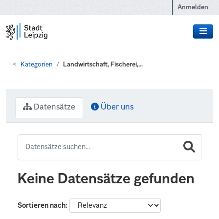
Zum Hauptinhalt wechseln
Anmelden
Kategorien
Landwirtschaft, Fischerei,...
Datensätze
Über uns
Keine Datensätze gefunden
Sortieren nach