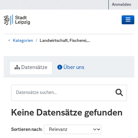
Zum Hauptinhalt wechseln
Anmelden
Kategorien
Landwirtschaft, Fischerei,...
Datensätze
Über uns
Keine Datensätze gefunden
Sortieren nach