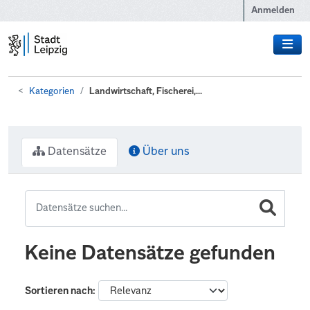
Zum Hauptinhalt wechseln
Anmelden
Kategorien
Landwirtschaft, Fischerei,...
Datensätze
Über uns
Keine Datensätze gefunden
Sortieren nach