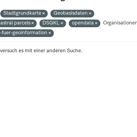
Stadtgrundkarte
Geobasisdaten
astral parcels
DSGKL
opendata
Organisationen
-fuer-geoinformation
 versuch es mit einer anderen Suche.