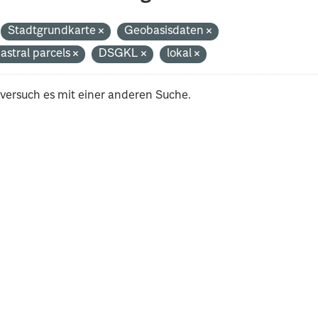
Stadtgrundkarte
Geobasisdaten
astral parcels
DSGKL
lokal
 versuch es mit einer anderen Suche.