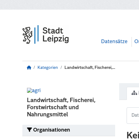
Zum Hauptinhalt wechseln
Datensätze
O
Kategorien
Landwirtschaft, Fischerei,...
Landwirtschaft, Fischerei,
Forstwirtschaft und
Nahrungsmittel
Organisationen
Ke