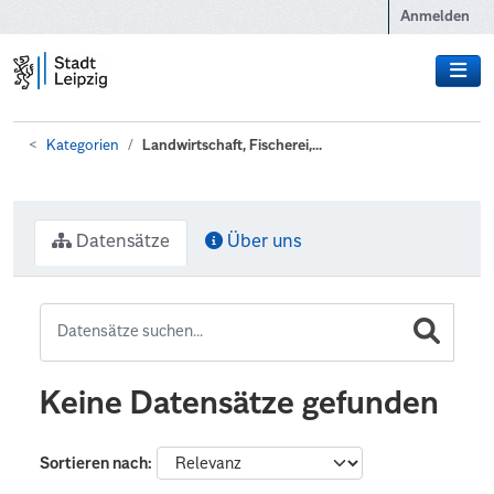
Zum Hauptinhalt wechseln
Anmelden
Kategorien
Landwirtschaft, Fischerei,...
Datensätze
Über uns
Keine Datensätze gefunden
Sortieren nach