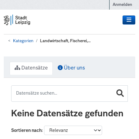
Zum Hauptinhalt wechseln
Anmelden
Kategorien
Landwirtschaft, Fischerei,...
Datensätze
Über uns
Keine Datensätze gefunden
Sortieren nach