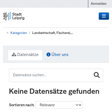
Zum Hauptinhalt wechseln
Anmelden
Kategorien
Landwirtschaft, Fischerei,...
Datensätze
Über uns
Keine Datensätze gefunden
Sortieren nach