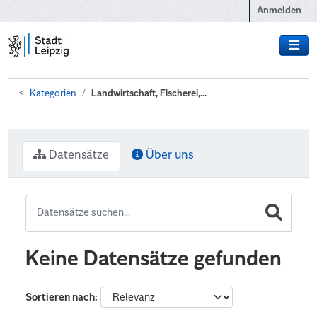
Zum Hauptinhalt wechseln
Anmelden
Kategorien
Landwirtschaft, Fischerei,...
Datensätze
Über uns
Keine Datensätze gefunden
Sortieren nach