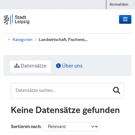
Zum Hauptinhalt wechseln
Anmelden
Kategorien
Landwirtschaft, Fischerei,...
Datensätze
Über uns
Keine Datensätze gefunden
Sortieren nach